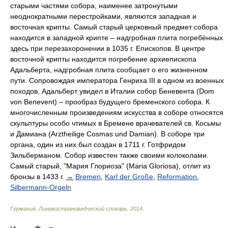
старыми частями собора, наименее затронутыми
неоднократными перестройками, являются западная и
восточная крипты. Самый старый церковный предмет собора
находится в западной крипте – надгробная плита погребённых
здесь при перезахоронении в 1035 г. Епископов. В центре
восточной крипты находится погребение архиепископа
Адальберта, надгробная плита сообщает о его жизненном
пути. Сопровождая императора Генриха III в одном из военных
походов, Адальберт увидел в Италии собор Беневента (Dom
von Benevent) – прообраз будущего бременского собора. К
многочисленным произведениям искусства в соборе относятся
скульптуры особо чтимых в Бремене врачевателей св. Косьмы
и Дамиана (Arztheilige Cosmas und Damian). В соборе три
органа, один из них был создан в 1711 г. Готфридом
Зильберманом. Собор известен также своими колоколами.
Самый старый, "Мария Глориоза" (Maria Gloriosa), отлит из
бронзы в 1433 г.
→
Bremen
,
Karl der Große
,
Reformation
,
Silbermann-Orgeln
Германия. Лингвострановедческий словарь
.
2014
.